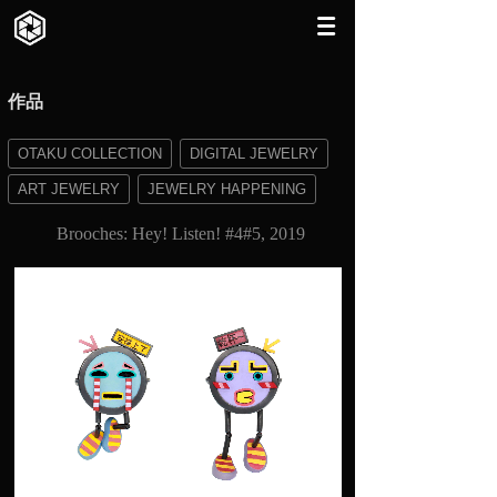
作品
OTAKU COLLECTION
DIGITAL JEWELRY
ART JEWELRY
JEWELRY HAPPENING
Brooches: Hey! Listen! #4#5, 2019